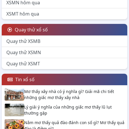
XSMN hôm qua
XSMT hôm qua
Quay thử xổ số
Quay thử XSMB
Quay thử XSMN
Quay thử XSMT
Tin xổ số
Mơ thấy xây nhà có ý nghĩa gì? Giải mã chi tiết
những giấc mơ thấy xây nhà
Lý giải ý nghĩa của những giấc mơ thấy lũ lụt
thường gặp
Nằm mơ thấy quả đào đánh con số gì? Mơ thấy quả
đào là điềm gì?