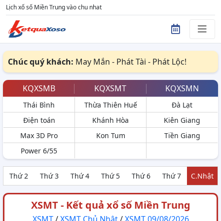
Lịch xổ số Miền Trung vào chu nhat
Chúc quý khách:
May Mắn - Phát Tài - Phát Lộc!
KQXSMB
KQXSMT
KQXSMN
Thái Bình
Thừa Thiên Huế
Đà Lạt
Điện toán
Khánh Hòa
Kiên Giang
Max 3D Pro
Kon Tum
Tiền Giang
Power 6/55
Thứ 2
Thứ 3
Thứ 4
Thứ 5
Thứ 6
Thứ 7
C.Nhật
XSMT - Kết quả xổ số Miền Trung
XSMT
/
XSMT Chủ Nhật
/
XSMT 09/08/2026