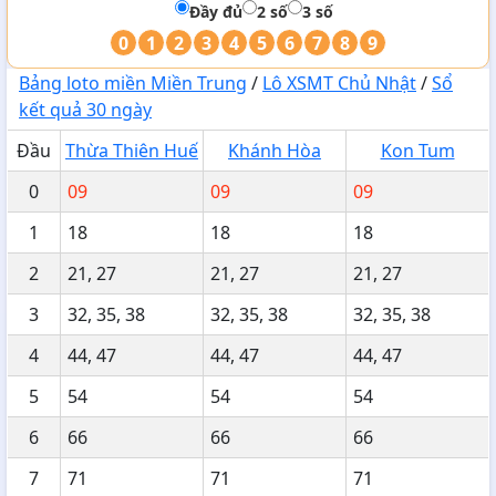
Đầy đủ
2 số
3 số
0
1
2
3
4
5
6
7
8
9
Bảng loto miền Miền Trung
/
Lô XSMT Chủ Nhật
/
Sổ
kết quả 30 ngày
Đầu
Thừa Thiên Huế
Khánh Hòa
Kon Tum
0
09
09
09
1
18
18
18
2
21, 27
21, 27
21, 27
3
32, 35, 38
32, 35, 38
32, 35, 38
4
44, 47
44, 47
44, 47
5
54
54
54
6
66
66
66
7
71
71
71