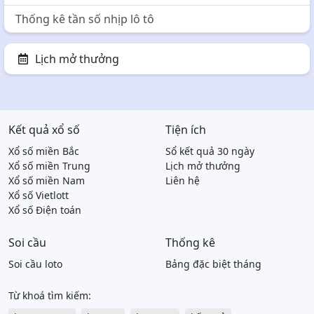
Thống kê tần số nhịp lô tô
Lịch mở thưởng
Kết quả xổ số
Tiện ích
Xổ số miền Bắc
Sổ kết quả 30 ngày
Xổ số miền Trung
Lịch mở thưởng
Xổ số miền Nam
Liên hệ
Xổ số Vietlott
Xổ số Điện toán
Soi cầu
Thống kê
Soi cầu loto
Bảng đặc biệt tháng
Từ khoá tìm kiếm: