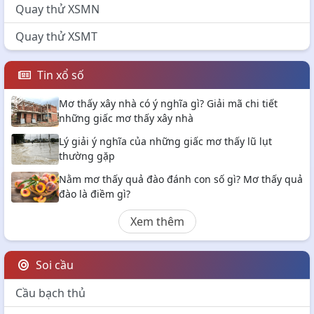
Quay thử XSMN
Quay thử XSMT
Tin xổ số
Mơ thấy xây nhà có ý nghĩa gì? Giải mã chi tiết
những giấc mơ thấy xây nhà
Lý giải ý nghĩa của những giấc mơ thấy lũ lụt
thường gặp
Nằm mơ thấy quả đào đánh con số gì? Mơ thấy quả
đào là điềm gì?
Xem thêm
Soi cầu
Cầu bạch thủ