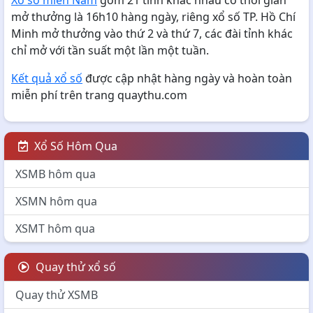
Xổ số miền Nam
gồm 21 tỉnh khác nhau có thời gian
mở thưởng là 16h10 hàng ngày, riêng xổ số TP. Hồ Chí
Minh mở thưởng vào thứ 2 và thứ 7, các đài tỉnh khác
chỉ mở với tần suất một lần một tuần.
Kết quả xổ số
được cập nhật hàng ngày và hoàn toàn
miễn phí trên trang quaythu.com
Xổ Số Hôm Qua
XSMB hôm qua
XSMN hôm qua
XSMT hôm qua
Quay thử xổ số
Quay thử XSMB