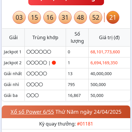
03
15
16
31
48
52
21
Số
Giải
Trùng khớp
Giá trị (đ)
lượng
Jackpot 1
0
68,101,773,600
Jackpot 2
|
1
6,694,169,350
Giải nhất
13
40,000,000
Giải nhì
795
500,000
Giải ba
16,867
50,000
Xổ số Power 6/55
Thứ Năm ngày 24/04/2025
Kỳ quay thưởng:
#01181