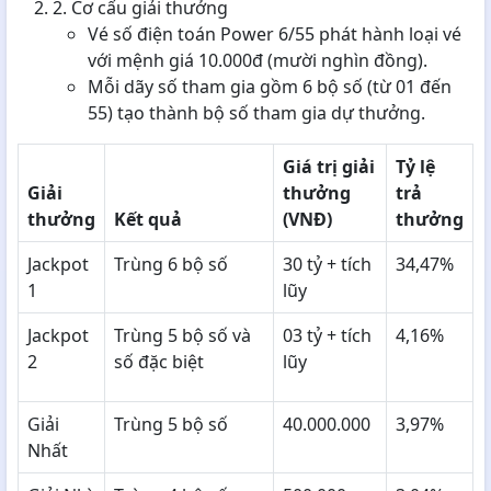
2. Cơ cấu giải thưởng
Vé số điện toán Power 6/55 phát hành loại vé
với mệnh giá 10.000đ (mười nghìn đồng).
Mỗi dãy số tham gia gồm 6 bộ số (từ 01 đến
55) tạo thành bộ số tham gia dự thưởng.
Giá trị giải
Tỷ lệ
Giải
thưởng
trả
thưởng
Kết quả
(VNĐ)
thưởng
Jackpot
Trùng 6 bộ số
30 tỷ + tích
34,47%
1
lũy
Jackpot
Trùng 5 bộ số và
03 tỷ + tích
4,16%
2
số đặc biệt
lũy
Giải
Trùng 5 bộ số
40.000.000
3,97%
Nhất