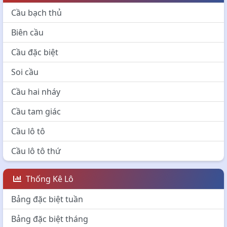
Cầu bạch thủ
Biên cầu
Cầu đặc biệt
Soi cầu
Cầu hai nháy
Cầu tam giác
Cầu lô tô
Cầu lô tô thứ
Thống Kê Lô
Bảng đặc biệt tuần
Bảng đặc biệt tháng