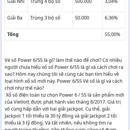
Giải Nhì
Trùng 4 bộ số
500.000
3,04%
Giải Ba
Trùng 3 bộ số
50.000
6,36%
Tổng
55,00%
Vé số Power 6/55 là gì? làm thế nào để chơi? Có nhiều
người chưa hiểu xổ số Power 6/55 là gì và cách chơi ra
sao? Hôm nay chúng tôi sẽ cùng các bạn tìm hiểu về
loại hình xổ số mới này. Power 6/55 Vé số là gì và cách
chơi như thế nào?
Xổ số điện toán tự chọn Power 6 / 55 là sản phẩm mới
của Vietlott được phát hành vào tháng 8/2017. Giá trị
vô cùng hấp dẫn với hai giải jackpot. Cụ thể, giải
Jackpot 1 tối thiểu là 30 tỷ đồng và giải Jackpot 2 tối
thiểu là 3 tỷ đồng. Và tất nhiên, nếu không tìm ra
người trúng thưởng, tiền thắng cược cũng sẽ được