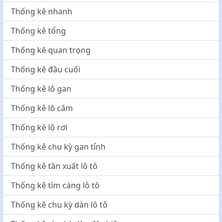
Thống kê nhanh
Thống kê tổng
Thống kê quan trọng
Thống kê đầu cuối
Thống kê lô gan
Thống kê lô câm
Thống kê lô rơi
Thống kê chu kỳ gan tỉnh
Thống kê tần xuất lô tô
Thống kê tìm càng lô tô
Thống kê chu kỳ dàn lô tô