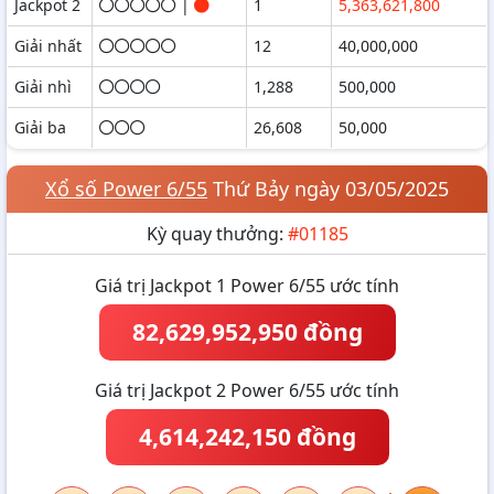
Jackpot 2
|
1
5,363,621,800
Giải nhất
12
40,000,000
Giải nhì
1,288
500,000
Giải ba
26,608
50,000
Xổ số Power 6/55
Thứ Bảy ngày 03/05/2025
Kỳ quay thưởng:
#01185
Giá trị Jackpot 1 Power 6/55 ước tính
82,629,952,950 đồng
Giá trị Jackpot 2 Power 6/55 ước tính
4,614,242,150 đồng