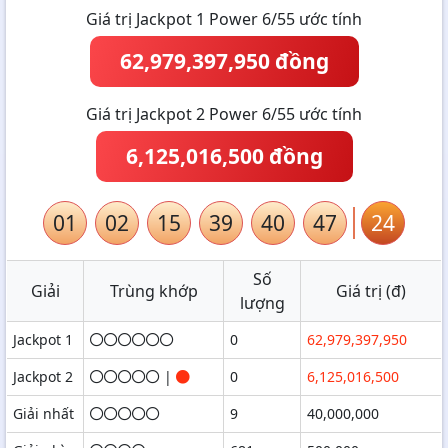
Giá trị Jackpot 1 Power 6/55 ước tính
62,979,397,950 đồng
Giá trị Jackpot 2 Power 6/55 ước tính
6,125,016,500 đồng
01
02
15
39
40
47
24
Số
Giải
Trùng khớp
Giá trị (đ)
lượng
Jackpot 1
0
62,979,397,950
Jackpot 2
|
0
6,125,016,500
Giải nhất
9
40,000,000