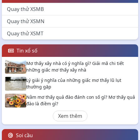
Quay thử XSMB
Quay thử XSMN
Quay thử XSMT
Tin xổ số
Mơ thấy xây nhà có ý nghĩa gì? Giải mã chi tiết
những giấc mơ thấy xây nhà
Lý giải ý nghĩa của những giấc mơ thấy lũ lụt
thường gặp
Nằm mơ thấy quả đào đánh con số gì? Mơ thấy quả
đào là điềm gì?
Xem thêm
Soi cầu