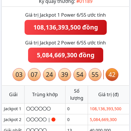
Kỳ quay thưởng:
#01189
Giá trị Jackpot 1 Power 6/55 ước tính
108,136,393,500 đồng
Giá trị Jackpot 2 Power 6/55 ước tính
5,084,669,300 đồng
03
07
24
39
54
55
42
Số
Giải
Trùng khớp
Giá trị (đ)
lượng
Jackpot 1
0
108,136,393,500
Jackpot 2
|
0
5,084,669,300
Giải nhất
13
40,000,000