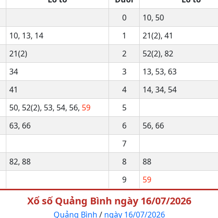
0
10, 50
10, 13, 14
1
21(2), 41
21(2)
2
52(2), 82
34
3
13, 53, 63
41
4
14, 34, 54
50, 52(2), 53, 54, 56,
59
5
63, 66
6
56, 66
7
82, 88
8
88
9
59
Xổ số Quảng Bình ngày 16/07/2026
Quảng Bình
/
ngày 16/07/2026