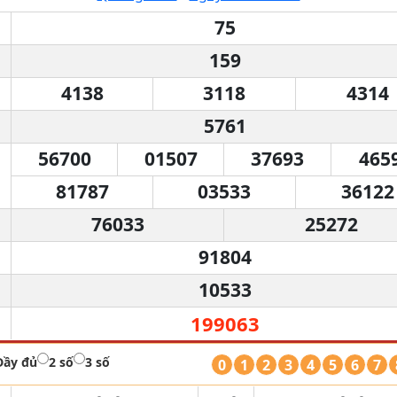
75
159
4138
3118
4314
5761
56700
01507
37693
465
81787
03533
36122
76033
25272
91804
10533
199063
Đầy đủ
2 số
3 số
0
1
2
3
4
5
6
7