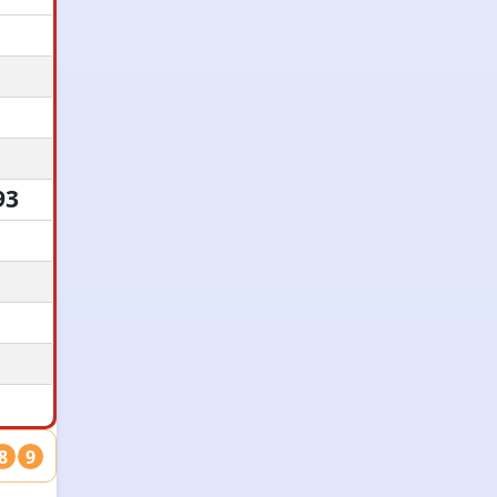
93
8
9