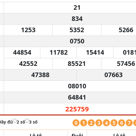
21
834
1253
5352
5266
0750
44854
11782
15414
018
42552
85521
57456
47388
07663
08010
64841
225759
Đầy đủ
2 số
3 số
0
1
2
3
4
5
6
7
Lô tô
Đuôi
Lô tô