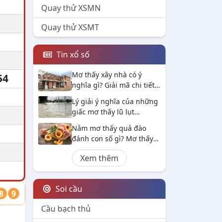
Quay thử XSMN
Quay thử XSMT
Tin xổ số
Mơ thấy xây nhà có ý
54
nghĩa gì? Giải mã chi tiết
những giấc mơ thấy xây
Lý giải ý nghĩa của những
nhà
giấc mơ thấy lũ lụt
thường gặp
Nằm mơ thấy quả đào
đánh con số gì? Mơ thấy
quả đào là điềm gì?
Xem thêm
Soi cầu
8
9
Cầu bạch thủ