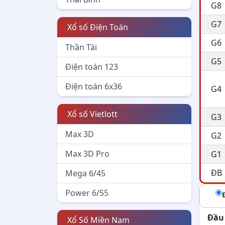
G8
G7
Xổ số Điện Toán
G6
Thần Tài
G5
Điện toán 123
Điện toán 6x36
G4
Xổ số Vietlott
G3
Max 3D
G2
Max 3D Pro
G1
ĐB
Mega 6/45
Power 6/55
Đầu
Xổ Số Miền Nam