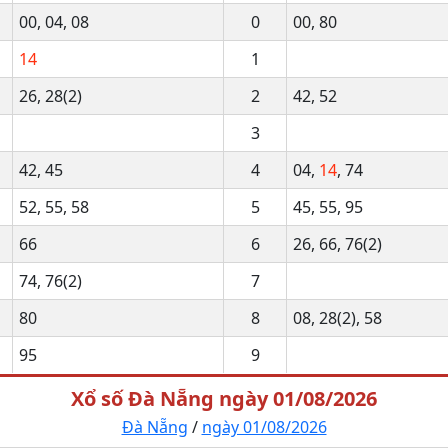
00, 04, 08
0
00, 80
14
1
26, 28(2)
2
42, 52
3
42, 45
4
04,
14
, 74
52, 55, 58
5
45, 55, 95
66
6
26, 66, 76(2)
74, 76(2)
7
80
8
08, 28(2), 58
95
9
Xổ số Đà Nẵng ngày 01/08/2026
Đà Nẵng
/
ngày 01/08/2026