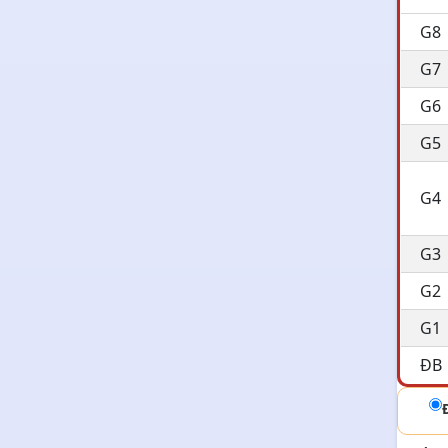
G8
G7
G6
G5
G4
G3
G2
G1
ĐB