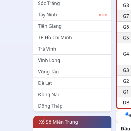
Sóc Trăng
G8
Tây Ninh
G7
Tiền Giang
G6
TP Hồ Chí Minh
G5
Trà Vinh
G4
Vĩnh Long
G3
Vũng Tàu
G2
Đà Lạt
G1
Đồng Nai
ĐB
Đồng Tháp
Xổ Số Miền Trung
Đầu