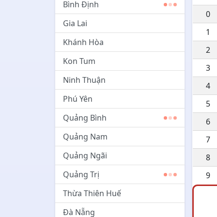
Bình Định
0
Gia Lai
1
Khánh Hòa
2
Kon Tum
3
Ninh Thuận
4
Phú Yên
5
Quảng Bình
6
Quảng Nam
7
Quảng Ngãi
8
Quảng Trị
9
Thừa Thiên Huế
Đà Nẵng