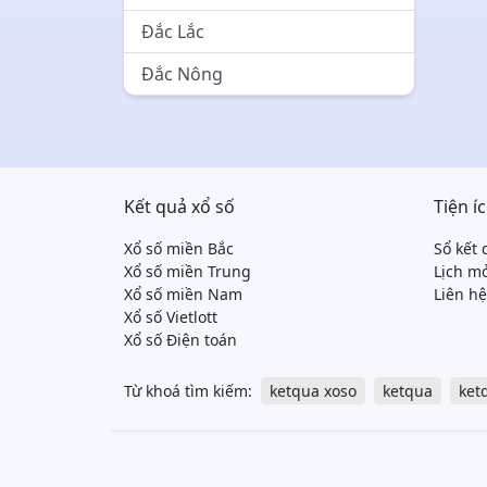
Đắc Lắc
Đắc Nông
Kết quả xổ số
Tiện í
Xổ số miền Bắc
Sổ kết
Xổ số miền Trung
Lịch m
Xổ số miền Nam
Liên hệ
Xổ số Vietlott
Xổ số Điện toán
Từ khoá tìm kiếm:
ketqua xoso
ketqua
ket