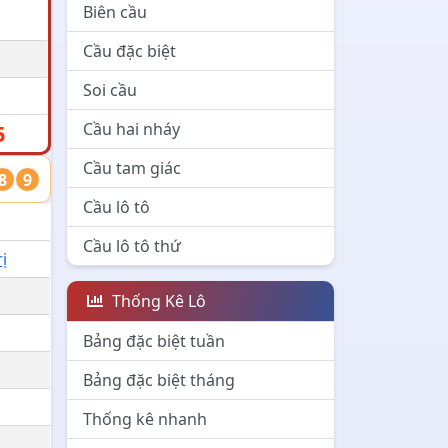
Biên cầu
Cầu đặc biệt
Soi cầu
5
Cầu hai nháy
Cầu tam giác
8
9
Cầu lô tô
Cầu lô tô thứ
ị
Thống Kê Lô
Bảng đặc biệt tuần
Bảng đặc biệt tháng
Thống kê nhanh