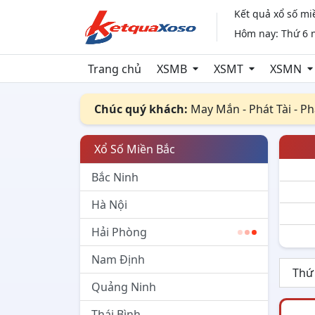
Kết quả xổ số m
Hôm nay: Thứ 6 
Trang chủ
XSMB
XSMT
XSMN
Chúc quý khách:
May Mắn - Phát Tài - Ph
Xổ Số Miền Bắc
Bắc Ninh
Hà Nội
Hải Phòng
Nam Định
Thứ
Quảng Ninh
Thái Bình