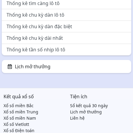
Thống kê tìm càng lô tô
Thống kê chu kỳ dàn lô tô
Thống kê chu kỳ dàn đặc biệt
Thống kê chu kỳ dài nhất
Thống kê tần số nhịp lô tô
Lịch mở thưởng
Kết quả xổ số
Tiện ích
Xổ số miền Bắc
Sổ kết quả 30 ngày
Xổ số miền Trung
Lịch mở thưởng
Xổ số miền Nam
Liên hệ
Xổ số Vietlott
Xổ số Điện toán