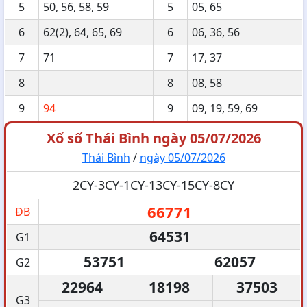
5
50, 56, 58, 59
5
05, 65
6
62(2), 64, 65, 69
6
06, 36, 56
7
71
7
17, 37
8
8
08, 58
9
94
9
09, 19, 59, 69
Xổ số Thái Bình ngày 05/07/2026
Thái Bình
/
ngày 05/07/2026
2CY-3CY-1CY-13CY-15CY-8CY
66771
ĐB
64531
G1
53751
62057
G2
22964
18198
37503
G3