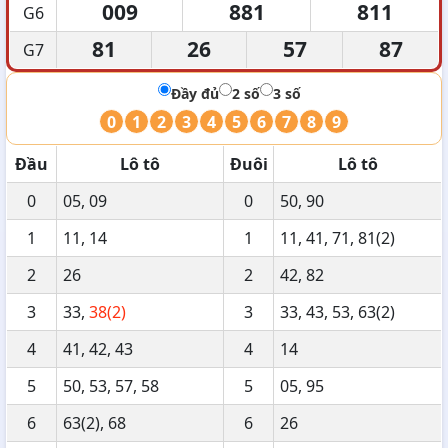
009
881
811
G6
81
26
57
87
G7
Đầy đủ
2 số
3 số
0
1
2
3
4
5
6
7
8
9
Đầu
Lô tô
Đuôi
Lô tô
0
05, 09
0
50, 90
1
11, 14
1
11, 41, 71, 81(2)
2
26
2
42, 82
3
33,
38(2)
3
33, 43, 53, 63(2)
4
41, 42, 43
4
14
5
50, 53, 57, 58
5
05, 95
6
63(2), 68
6
26