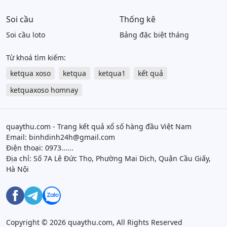
Soi cầu
Thống kê
Soi cầu loto
Bảng đặc biệt tháng
Từ khoá tìm kiếm:
ketqua xoso
ketqua
ketqua1
kết quả
ketquaxoso homnay
quaythu.com
- Trang kết quả xổ số hàng đầu Việt Nam
Email:
binhdinh24h@gmail.com
Điện thoại:
0973......
Địa chỉ:
Số 7A Lê Đức Thọ, Phường Mai Dịch, Quận Cầu Giấy,
Hà Nội
Copyright © 2026 quaythu.com, All Rights Reserved