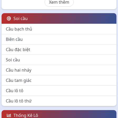
Xem thêm
Soi cầu
Cầu bạch thủ
Biên cầu
Cầu đặc biệt
Soi cầu
Cầu hai nháy
Cầu tam giác
Cầu lô tô
Cầu lô tô thứ
Thống Kê Lô